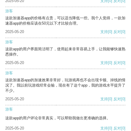
2025-05-20
支持
[0]
反对
[0]
游客
这款加速器app的价格有点贵，可以适当降低一些。我个人觉得，一款加
速器app的价格应该在50元以下才比较合理。
2025-05-20
支持
[0]
反对
[0]
游客
这款app的用户界面简洁明了，使用起来非常容易上手，让我能够快速熟
悉操作。
2025-05-20
支持
[0]
反对
[0]
游客
这款加速器app的加速效果非常好，玩游戏再也不会出现卡顿、掉线的情
况了。我以前玩游戏经常会输，现在有了这个app，我的游戏水平提升了
不少。
2025-05-20
支持
[0]
反对
[0]
游客
这款app的用户评论非常真实，可以帮助我做出更准确的选择。
2025-05-20
支持
[0]
反对
[0]