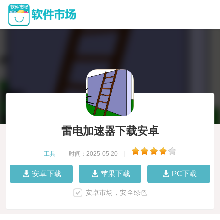
雷电加速器下载安卓
工具
|
时间：2025-05-20
|
安卓下载
苹果下载
PC下载
安卓市场，安全绿色