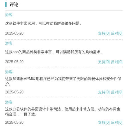
评论
游客
这款软件非常实用，可以帮助我解决很多问题。
2025-05-20
支持
[0]
反对
[0]
游客
这款app的商品种类非常丰富，可以满足我所有的购物需求。
2025-05-20
支持
[0]
反对
[0]
游客
这款加速器VPM应用程序已经为我们带来了无限的流畅体验和安全性保
护。
2025-05-20
支持
[0]
反对
[0]
游客
这款办公软件的界面设计非常简洁，使用起来非常方便。功能的布局也
很合理，一目了然。
2025-05-20
支持
[0]
反对
[0]