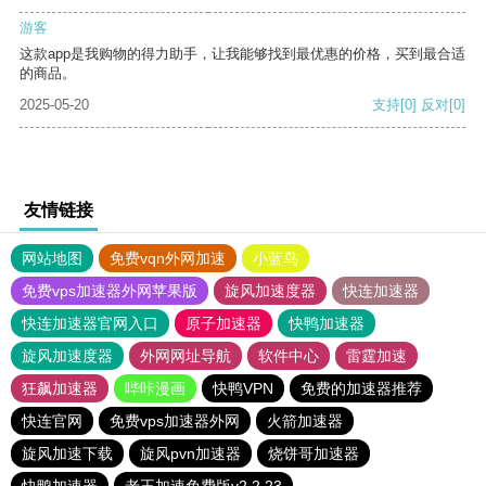
游客
这款app是我购物的得力助手，让我能够找到最优惠的价格，买到最合适
的商品。
2025-05-20
支持
[0]
反对
[0]
友情链接
网站地图
免费vqn外网加速
小蓝鸟
免费vps加速器外网苹果版
旋风加速度器
快连加速器
快连加速器官网入口
原子加速器
快鸭加速器
旋风加速度器
外网网址导航
软件中心
雷霆加速
狂飙加速器
哔咔漫画
快鸭VPN
免费的加速器推荐
快连官网
免费vps加速器外网
火箭加速器
旋风加速下载
旋风pvn加速器
烧饼哥加速器